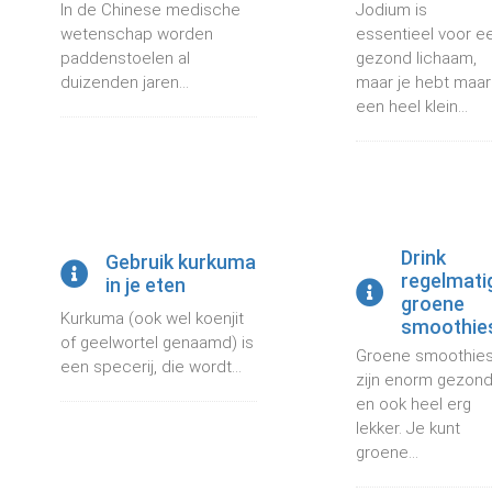
In de Chinese medische
Jodium is
 op de
wetenschap worden
essentieel voor e
e. Hierdoor
paddenstoelen al
gezond lichaam,
 website-
duizenden jaren...
maar je hebt maar
ren
een heel klein...
nte
enties
gebaseerd
 gedrag van
ezoeker.
Drink
Gebruik kurkuma
regelmati
in je eten
groene
uren
Kurkuma (ook wel koenjit
smoothie
of geelwortel genaamd) is
Groene smoothie
een specerij, die wordt...
zijn enorm gezon
en ook heel erg
lekker. Je kunt
groene...