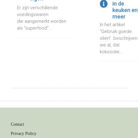
in de
Er zijn verschillende
keuken en
voedingswaren
meer
die aangemerkt worden
In het artikel
als “superfood”....
“Gebruik goede
oliën” beschrijven
we al, dat
kokosolie...
Contact
Privacy Policy