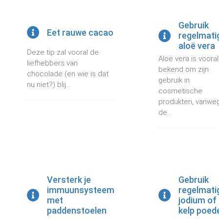
s kan de
e niet
Gebruik
oneren.
Eet rauwe cacao
regelmati
aloë vera
ieken
Deze tip zal vooral de
Aloë vera is vooral
liefhebbers van
ische
bekend om zijn
chocolade (en wie is dat
s worden
gebruik in
nu niet?) blij...
kt om
cosmetische
em
produkten, vanwe
tie te
de...
elen over
drag van
zoeker op
site.
ing
Versterk je
Gebruik
immuunsysteem
regelmati
ingcookies
met
jodium of
 gebruikt
paddenstoelen
kelp poed
oekers te