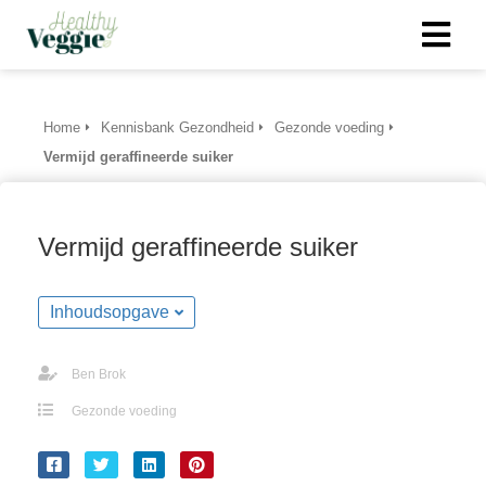
ngen
Home
Kennisbank Gezondheid
Gezonde voeding
 policy
Vermijd geraffineerde suiker
Vermijd geraffineerde suiker
oneel
onele
Inhoudsopgave
s zijn
kelijk om
bsite te
Ben Brok
ken. Ze
Gezonde voeding
 gebruikt
asisfuncties
der deze