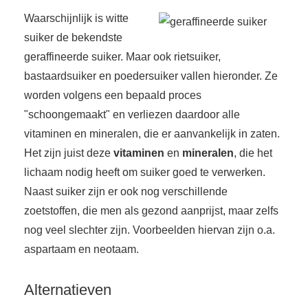
 op de
Waarschijnlijk is witte
e. Hierdoor
suiker de bekendste
 website-
geraffineerde suiker. Maar ook rietsuiker,
ren
bastaardsuiker en poedersuiker vallen hieronder. Ze
nte
enties
worden volgens een bepaald proces
gebaseerd
"schoongemaakt" en verliezen daardoor alle
 gedrag van
vitaminen en mineralen, die er aanvankelijk in zaten.
ezoeker.
Het zijn juist deze
vitaminen
en
mineralen
, die het
lichaam nodig heeft om suiker goed te verwerken.
uren
Naast suiker zijn er ook nog verschillende
zoetstoffen, die men als gezond aanprijst, maar zelfs
nog veel slechter zijn. Voorbeelden hiervan zijn o.a.
aspartaam en neotaam.
Alternatieven