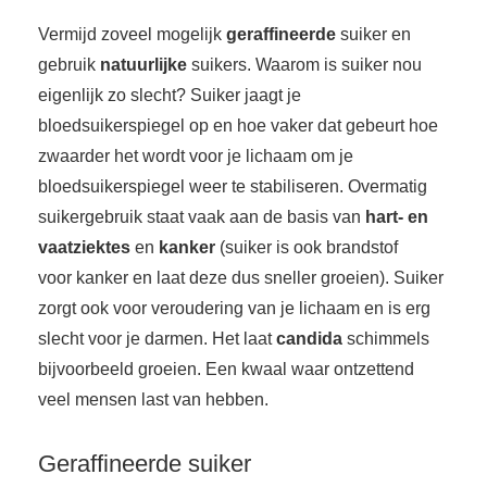
s kan de
Vermijd zoveel mogelijk
geraffineerde
suiker en
e niet
oneren.
gebruik
natuurlijke
suikers. Waarom is suiker nou
eigenlijk zo slecht? Suiker jaagt je
ieken
bloedsuikerspiegel op en hoe vaker dat gebeurt hoe
ische
zwaarder het wordt voor je lichaam om je
s worden
bloedsuikerspiegel weer te stabiliseren. Overmatig
kt om
suikergebruik staat vaak aan de basis van
hart- en
em
tie te
vaatziektes
en
kanker
(suiker is ook brandstof
elen over
voor kanker en laat deze dus sneller groeien). Suiker
drag van
zorgt ook voor veroudering van je lichaam en is erg
zoeker op
slecht voor je darmen. Het laat
candida
schimmels
site.
bijvoorbeeld groeien. Een kwaal waar ontzettend
ing
veel mensen last van hebben.
ingcookies
 gebruikt
Geraffineerde suiker
oekers te