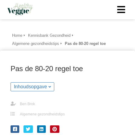
ngen
Home
Kennisbank Gezondheid
 policy
Algemene gezondheidstips
Pas de 80-20 regel toe
Pas de 80-20 regel toe
oneel
onele
Inhoudsopgave
s zijn
kelijk om
bsite te
Ben Brok
ken. Ze
Algemene gezondheidstips
 gebruikt
asisfuncties
der deze