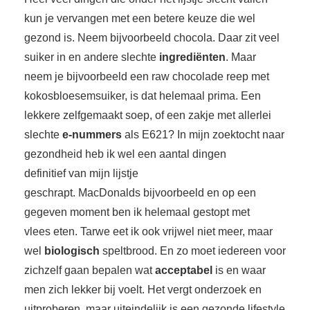
 op de
kun je vervangen met een betere keuze die wel
e. Hierdoor
gezond is. Neem bijvoorbeeld chocola. Daar zit veel
 website-
suiker in en andere slechte
ingrediënten
. Maar
ren
neem je bijvoorbeeld een raw chocolade reep met
nte
enties
kokosbloesemsuiker, is dat helemaal prima. Een
gebaseerd
lekkere zelfgemaakt soep, of een zakje met allerlei
 gedrag van
slechte
e-nummers
als E621? In mijn zoektocht naar
ezoeker.
gezondheid heb ik wel een aantal dingen
definitief van mijn lijstje
uren
geschrapt. MacDonalds bijvoorbeeld en op een
gegeven moment ben ik helemaal gestopt met
vlees eten. Tarwe eet ik ook vrijwel niet meer, maar
wel
biologisch
speltbrood. En zo moet iedereen voor
zichzelf gaan bepalen wat
acceptabel
is en waar
men zich lekker bij voelt. Het vergt onderzoek en
uitproberen, maar uiteindelijk is een gezonde lifestyle