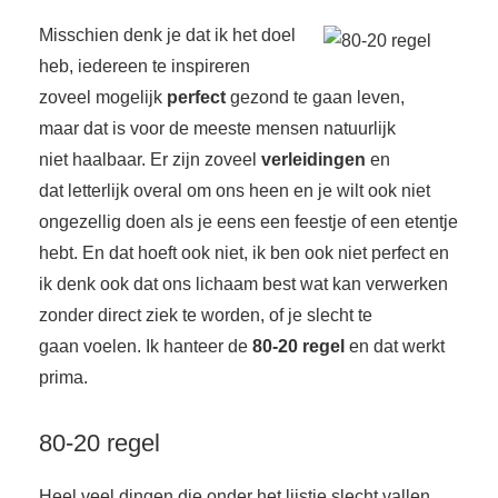
s kan de
Misschien denk je dat ik het doel
e niet
oneren.
heb, iedereen te inspireren
zoveel mogelijk
perfect
gezond te gaan leven,
ieken
maar dat is voor de meeste mensen natuurlijk
ische
niet haalbaar. Er zijn zoveel
verleidingen
en
s worden
dat letterlijk overal om ons heen en je wilt ook niet
kt om
ongezellig doen als je eens een feestje of een etentje
em
tie te
hebt. En dat hoeft ook niet, ik ben ook niet perfect en
elen over
ik denk ook dat ons lichaam best wat kan verwerken
drag van
zonder direct ziek te worden, of je slecht te
zoeker op
gaan voelen. Ik hanteer de
80-20 regel
en dat werkt
site.
prima.
ing
ingcookies
80-20 regel
 gebruikt
oekers te
Heel veel dingen die onder het lijstje slecht vallen