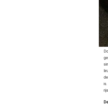
Do
ge
si
li
de
is
ri
De