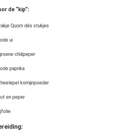
or de “kip”:
zakje Quorn dés stukjes
rode ui
groene chilipeper
rode paprika
theelepel komijnpoeder
ut en peper
jfolie
ereiding: