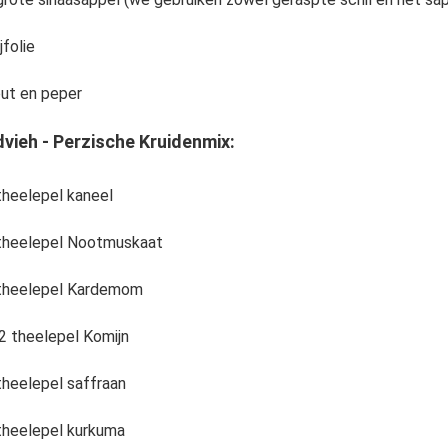
jfolie
ut en peper
vieh - Perzische Kruidenmix:
theelepel kaneel
theelepel Nootmuskaat
theelepel Kardemom
2 theelepel Komijn
theelepel saffraan
theelepel kurkuma