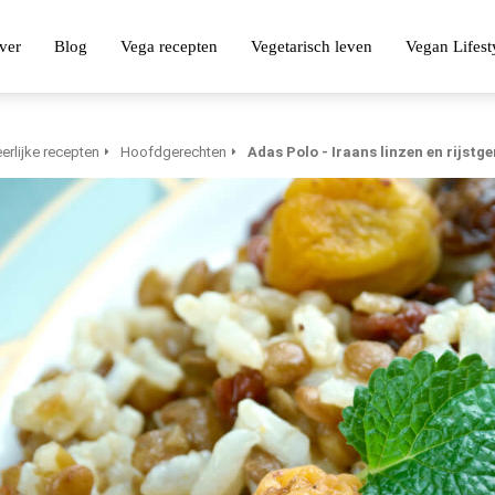
ver
Blog
Vega recepten
Vegetarisch leven
Vegan Lifest
erlijke recepten
Hoofdgerechten
Adas Polo - Iraans linzen en rijstg