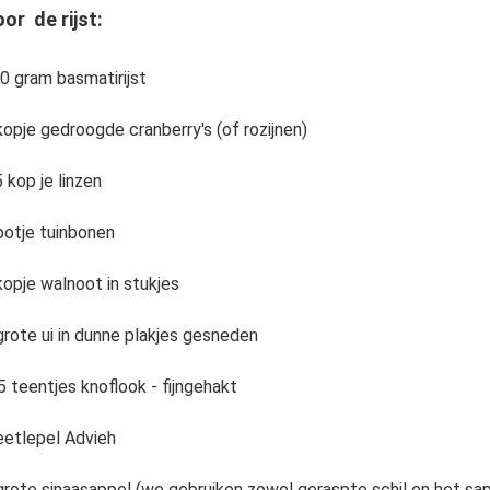
or de rijst:
0 gram basmatirijst
kopje gedroogde cranberry's (of rozijnen)
5 kop je linzen
potje tuinbonen
kopje walnoot in stukjes
grote ui in dunne plakjes gesneden
5 teentjes knoflook - fijngehakt
eetlepel Advieh
grote sinaasappel (we gebruiken zowel geraspte schil en het sap