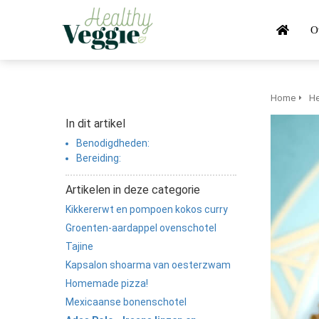
anoniem
nformatie te
O
erzamelen over
et gedrag van een
ezoeker op de
ebsite.
Home
He
In dit artikel
arketing
Benodigdheden:
arketingcookies
Bereiding:
orden gebruikt
m bezoekers te
Artikelen in deze categorie
olgen op de
Kikkererwt en pompoen kokos curry
ebsite. Hierdoor
Groenten-aardappel ovenschotel
unnen website-
Tajine
igenaren
Kapsalon shoarma van oesterzwam
elevante
Homemade pizza!
dvertenties tonen
ebaseerd op het
Mexicaanse bonenschotel