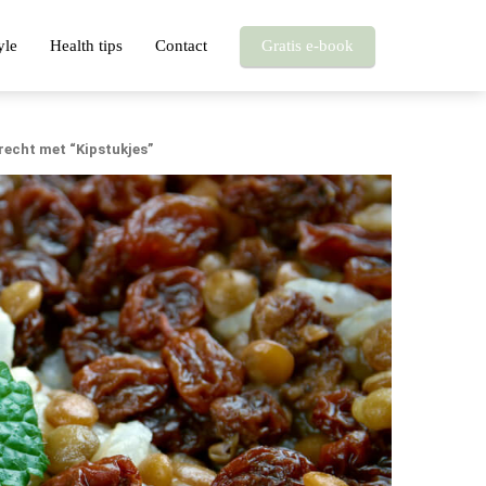
yle
Health tips
Contact
Gratis e-book
erecht met “Kipstukjes”