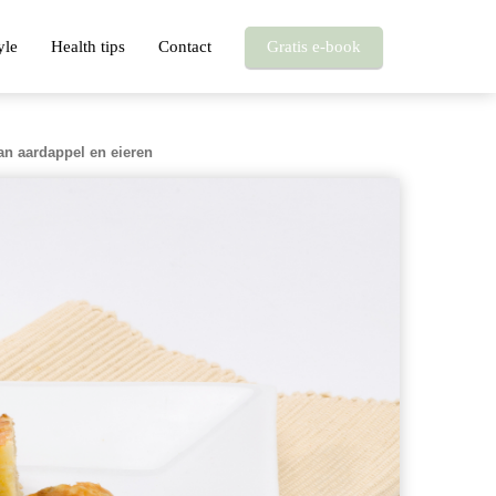
yle
Health tips
Contact
Gratis e-book
van aardappel en eieren