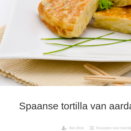
Spaanse tortilla van aard
Ben Brok
Recepten voor heerlij