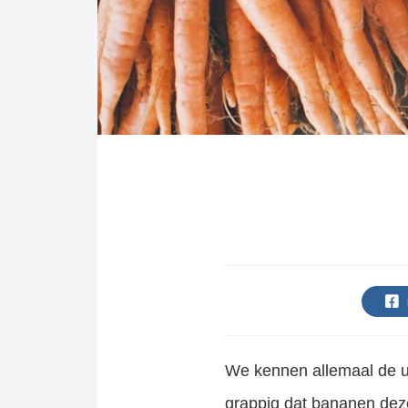
edrag van deze
ezoeker.
Voorkeuren opslaan
We kennen allemaal de ui
grappig dat bananen dez