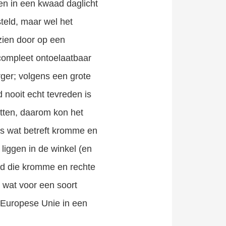
en in een kwaad daglicht
steld, maar wel het
zien door op een
 compleet ontoelaatbaar
rger; volgens een grote
 nooit echt tevreden is
tten, daarom kon het
els wat betreft kromme en
iggen in de winkel (en
ld die kromme en rechte
 wat voor een soort
 Europese Unie in een