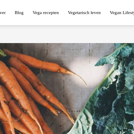
ver
Blog
Vega recepten
Vegetarisch leven
Vegan Lifest