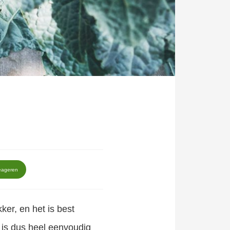
eageren
er, en het is best
is dus heel eenvoudig