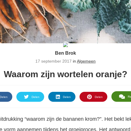
Ben Brok
17 september 2017
in
Algemeen
Waarom zijn wortelen oranje?
R
Delen
Delen
Delen
Delen
tdrukking “waarom zijn de bananen krom?”. Het bekt lekk
e vorm aannemen tijdens het groeiproces. Het antwoord 