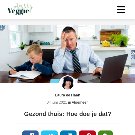
ngen
 policy
oneel
onele
s zijn
kelijk om
Laura de Haan
bsite te
04 juni 2021
in
Algemeen
ken. Ze
Gezond thuis: Hoe doe je dat?
 gebruikt
asisfuncties
der deze