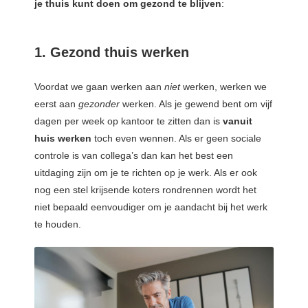
je thuis kunt doen om gezond te blijven
:
 op de
e. Hierdoor
 website-
1. Gezond thuis werken
ren
nte
Voordat we gaan werken aan
niet
werken, werken we
enties
eerst aan
gezonder
werken. Als je gewend bent om vijf
gebaseerd
dagen per week op kantoor te zitten dan is
vanuit
 gedrag van
huis werken
toch even wennen. Als er geen sociale
ezoeker.
controle is van collega’s dan kan het best een
uitdaging zijn om je te richten op je werk. Als er ook
nog een stel krijsende koters rondrennen wordt het
uren
niet bepaald eenvoudiger om je aandacht bij het werk
te houden.