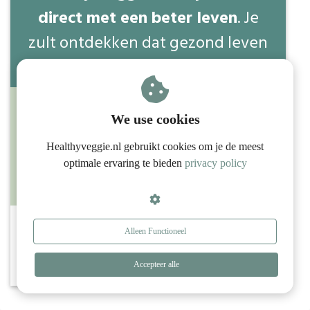
direct met een beter leven
. Je
Start je eigen kruidentuin met deze praktische tips
zult ontdekken dat gezond leven
en genieten zeker samen gaan!
We use cookies
Healthyveggie.nl gebruikt cookies om je de meest
optimale ervaring te bieden
privacy policy
Is vega vlees lekker?
Download (pdf)
Alleen Functioneel
Reactie plaatsen
Accepteer alle
Je gegevens zijn veilig