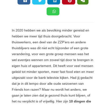
s kan de
e niet
oneren.
ieken
In 2020 hebben we als bevolking minder gereisd en
ische
hebben we meer tijd thuis doorgebracht. Voor
s worden
kt om
thuiswerkers, een deel van de ZZP’ers en andere
em
thuisblijvers was dit niet echt bijzonder of een grote
tie te
verandering, voor een grote groep mensen was het
elen over
wel eventjes wennen om zoveel tijd door te brengen in
drag van
eigen huis of appartement. Dit heeft voor veel mensen
zoeker op
geleid tot minder sporten, meer fast food eten en meer
site.
uitgezakt voor de bank televisie kijken. Had jij gedacht
dat je in dit tempo door alle oude seizoenen van
ing
Friends kon razen? Maar nu wordt het anders, we
ingcookies
gaan je laten zien dat je gezond thuis kunt blijven, of
 gebruikt
het nu verplicht is of vrijwillig. Hier zijn
10 dingen die
oekers te