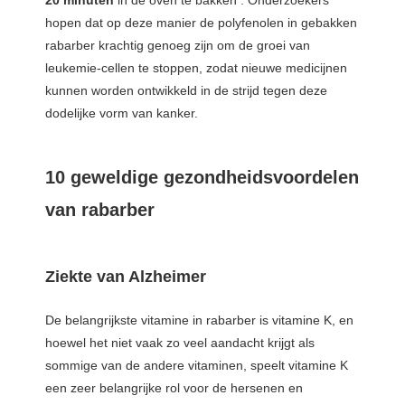
20 minuten
in de oven te bakken . Onderzoekers
 op de
hopen dat op deze manier de polyfenolen in gebakken
e. Hierdoor
rabarber krachtig genoeg zijn om de groei van
 website-
leukemie-cellen te stoppen, zodat nieuwe medicijnen
ren
kunnen worden ontwikkeld in de strijd tegen deze
nte
dodelijke vorm van kanker.
enties
gebaseerd
 gedrag van
10 geweldige gezondheidsvoordelen
ezoeker.
van rabarber
uren
Ziekte van Alzheimer
De belangrijkste vitamine in rabarber is vitamine K, en
hoewel het niet vaak zo veel aandacht krijgt als
sommige van de andere vitaminen, speelt vitamine K
een zeer belangrijke rol voor de hersenen en