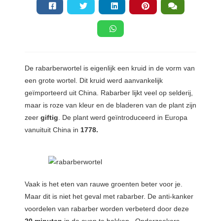
s kan de
e niet
oneren.
ieken
ische
De rabarberwortel is eigenlijk een kruid in de vorm van
s worden
een grote wortel. Dit kruid werd aanvankelijk
kt om
geïmporteerd uit China. Rabarber lijkt veel op selderij,
em
maar is roze van kleur en de bladeren van de plant zijn
tie te
zeer
giftig
. De plant werd geïntroduceerd in Europa
elen over
vanuituit China in
1778.
drag van
zoeker op
site.
ing
Vaak is het eten van rauwe groenten beter voor je.
ingcookies
Maar dit is niet het geval met rabarber. De anti-kanker
 gebruikt
voordelen van rabarber worden verbeterd door deze
oekers te