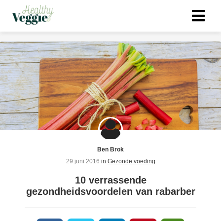
ngen
 policy
oneel
onele
s zijn
Ben Brok
kelijk om
29 juni 2016
in
Gezonde voeding
bsite te
ken. Ze
10 verrassende
 gebruikt
gezondheidsvoordelen van rabarber
asisfuncties
der deze