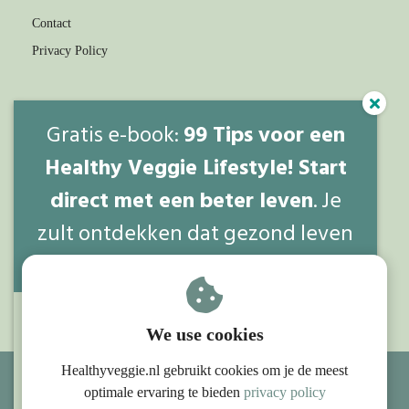
Contact
Privacy Policy
Healthyveggie.nl
Gratis e-book:
99 Tips voor een
EC Paderne, Apartado 59
Healthy Veggie Lifestyle! Start
8200-996
Paderne, Albufeira, Portugal
direct met een beter leven
. Je
info@healthyveggie.nl
zult ontdekken dat gezond leven
en genieten zeker samen gaan!
Webdesign door
Laura.nl
We use cookies
Healthyveggie.nl gebruikt cookies om je de meest
optimale ervaring te bieden
privacy policy
© Healthyveggie.nl